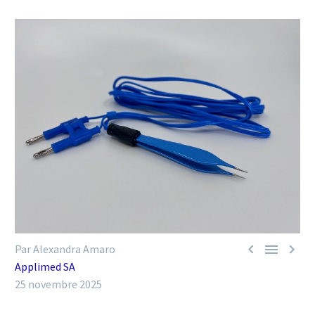



Par Alexandra Amaro
Applimed SA
25 novembre 2025