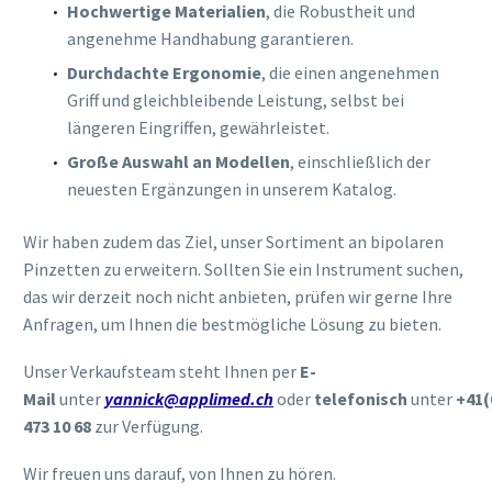
Hochwertige Materialien
, die Robustheit und
angenehme Handhabung garantieren.
Durchdachte Ergonomie
, die einen angenehmen
Griff und gleichbleibende Leistung, selbst bei
längeren Eingriffen, gewährleistet.
Große Auswahl an Modellen
, einschließlich der
neuesten Ergänzungen in unserem Katalog.
Wir haben zudem das Ziel, unser Sortiment an bipolaren
Pinzetten zu erweitern. Sollten Sie ein Instrument suchen,
das wir derzeit noch nicht anbieten, prüfen wir gerne Ihre
Anfragen, um Ihnen die bestmögliche Lösung zu bieten.
Unser Verkaufsteam steht Ihnen per
E-
Mail
unter
yannick@applimed.ch
oder
telefonisch
unter
+41(
473 10 68
zur Verfügung.
Wir freuen uns darauf, von Ihnen zu hören.