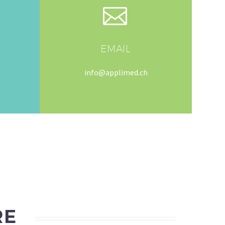


EMAIL
info@applimed.ch
RE