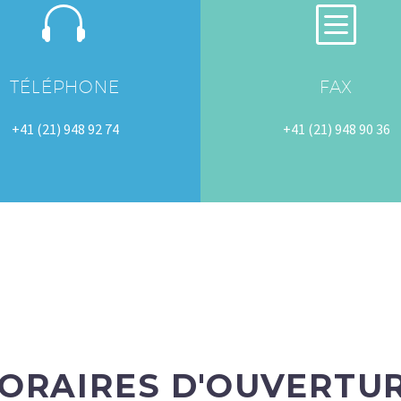


b
b
TÉLÉPHONE
FAX
+41 (21) 948 92 74
+41 (21) 948 90 36
ORAIRES D'OUVERTU