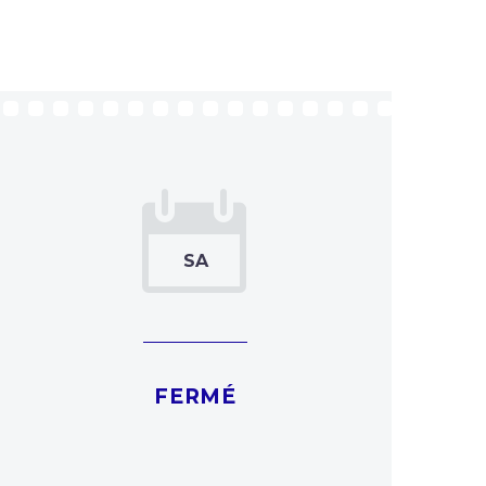


FERMÉ