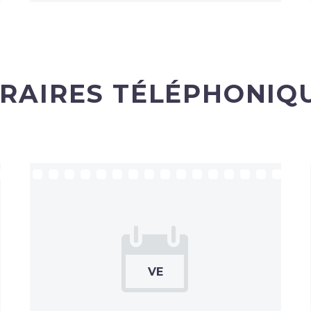
RAIRES TÉLÉPHONIQ

