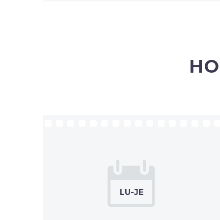
HO

