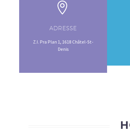


ADRESSE
Z.I. Pra Plan 1, 1618 Châtel-St-
Denis
H