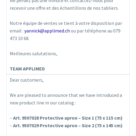
Ne perdez pas une minute et contactez-nous pour
recevoir une offre et des échantillons de nos tabliers.
Notre équipe de ventes se tient à votre disposition par
email :
yannick@applimed.ch
ou par téléphone au 079
473 10 68.
Meilleures salutations,
TEAM APPLIMED
Dear customers,
We are pleased to announce that we have introduced a
new product line in our catalog :
–
Art. 9507028 Protective apron – Size 1 (75 x 115 cm)
–
Art. 9507029 Protective apron – Size 2 (75 x 145 cm)